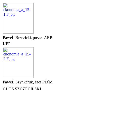
PaweĹ Brzezicki, prezes ARP
KFP
PaweĹ Szynkaruk, szef PĹťM
GĹOS SZCZECIĹSKI