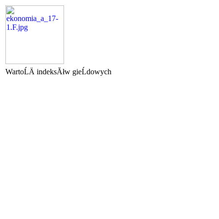
WartoĹÄ indeksĂłw gieĹdowych