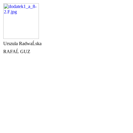
Urszula RadwaĹska
RAFAĹ GUZ