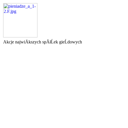
Akcje najwiÄkszych spĂłĹek gieĹdowych