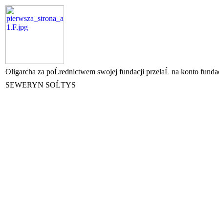
Oligarcha za poĹrednictwem swojej fundacji przelaĹ na konto fund
SEWERYN SOĹTYS