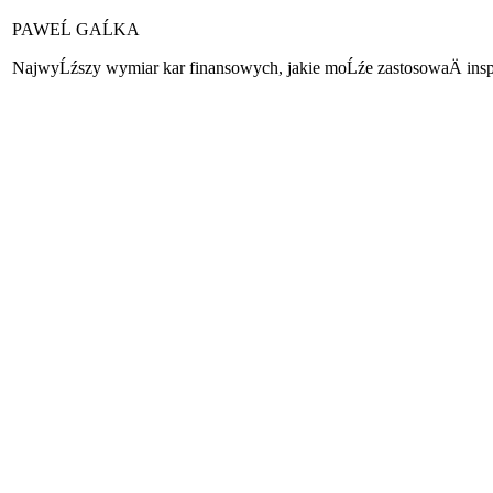
PAWEĹ GAĹKA
NajwyĹźszy wymiar kar finansowych, jakie moĹźe zastosowaÄ insp