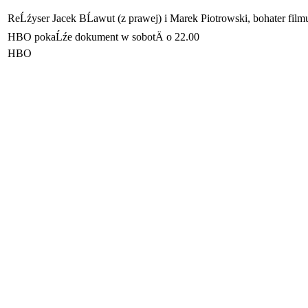
ReĹźyser Jacek BĹawut (z prawej) i Marek Piotrowski, bohater f
HBO pokaĹźe dokument w sobotÄ o 22.00
HBO