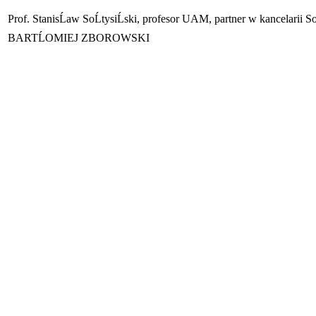
Prof. StanisĹaw SoĹtysiĹski, profesor UAM, partner w kancelarii So
BARTĹOMIEJ ZBOROWSKI