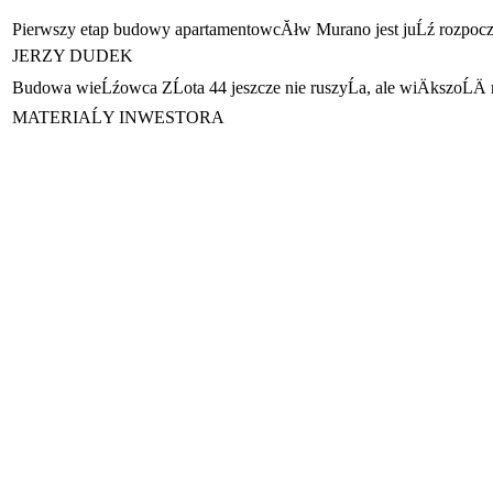
Pierwszy etap budowy apartamentowcĂłw Murano jest juĹź rozpocz
JERZY DUDEK
Budowa wieĹźowca ZĹota 44 jeszcze nie ruszyĹa, ale wiÄkszoĹÄ 
MATERIAĹY INWESTORA