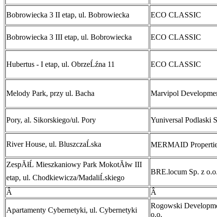
Bobrowiecka 3 II etap, ul. Bobrowiecka
ECO CLASSIC
Bobrowiecka 3 III etap, ul. Bobrowiecka
ECO CLASSIC
Hubertus - I etap, ul. ObrzeĹźna 11
ECO CLASSIC
Melody Park, przy ul. Bacha
Marvipol Developme
Pory, al. Sikorskiego/ul. Pory
Yuniversal Podlaski S
River House, ul. BluszczaĹska
MERMAID Properties
ZespĂłĹ Mieszkaniowy Park MokotĂłw III
BRE.locum Sp. z o.o
etap, ul. Chodkiewicza/MadaliĹskiego
Â
Â
Rogowski Developme
Apartamenty Cybernetyki, ul. Cybernetyki
o.o.