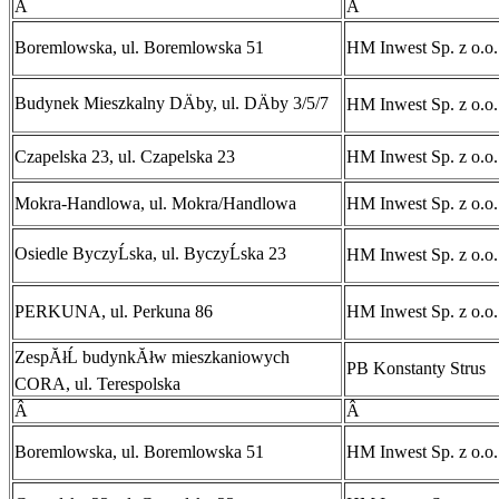
Â
Â
Boremlowska, ul. Boremlowska 51
HM Inwest Sp. z o.o.
Budynek Mieszkalny DÄby, ul. DÄby 3/5/7
HM Inwest Sp. z o.o.
Czapelska 23, ul. Czapelska 23
HM Inwest Sp. z o.o.
Mokra-Handlowa, ul. Mokra/Handlowa
HM Inwest Sp. z o.o.
Osiedle ByczyĹska, ul. ByczyĹska 23
HM Inwest Sp. z o.o.
PERKUNA, ul. Perkuna 86
HM Inwest Sp. z o.o.
ZespĂłĹ budynkĂłw mieszkaniowych
PB Konstanty Strus
CORA, ul. Terespolska
Â
Â
Boremlowska, ul. Boremlowska 51
HM Inwest Sp. z o.o.