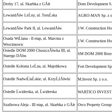
Derby 17, ul. Skarbka z GĂłr
Dom Development S
LewandĂłw LeĹny, ul. ToruĹska
AGRO-MAN Sp. z o
LewandĂłw Park II, ul. LewandĂłw
J.W. Construction Ho
Osada WiĹlana - II etap, ul. Marcina z
J.W. Construction Ho
Wrocimowic
Osiedle DOM 2000 ChoszczĂłwka III, ul.
SM DOM 2000 Brze
Starego DÄbu
Osiedle Kolonia LeĹna, ul. Majolikowa
Fort Development Sp.
Osiedle NadwiĹlaĹskie, ul. KrzyĹźĂłwki
M.Invest Sp. z o.o.
Osiedle Ĺwiderska, ul. Ĺwiderska
WARTICO INVEST Sp
Szafirowa Aleja - III etap, ul. Skarbka z GĂłr
Orco Property Group