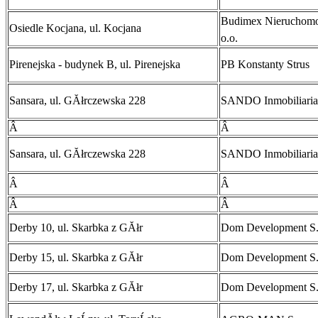
Budimex NieruchomoĹ
Osiedle Kocjana, ul. Kocjana
o.o.
Pirenejska - budynek B, ul. Pirenejska
PB Konstanty Strus
Sansara, ul. GĂłrczewska 228
SANDO Inmobiliaria
Â
Â
Sansara, ul. GĂłrczewska 228
SANDO Inmobiliaria
Â
Â
Â
Â
Derby 10, ul. Skarbka z GĂłr
Dom Development S
Derby 15, ul. Skarbka z GĂłr
Dom Development S
Derby 17, ul. Skarbka z GĂłr
Dom Development S