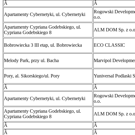
Â
Â
Rogowski Developme
Apartamenty Cybernetyki, ul. Cybernetyki
o.o.
Apartamenty Cypriana Godebskiego, ul.
ALM DOM Sp. z o.o
Cypriana Godebskiego 8
Bobrowiecka 3 III etap, ul. Bobrowiecka
ECO CLASSIC
Melody Park, przy ul. Bacha
Marvipol Developme
Pory, al. Sikorskiego/ul. Pory
Yuniversal Podlaski S
Â
Â
Rogowski Developme
Apartamenty Cybernetyki, ul. Cybernetyki
o.o.
Apartamenty Cypriana Godebskiego, ul.
ALM DOM Sp. z o.o
Cypriana Godebskiego 8
Â
Â
Â
Â