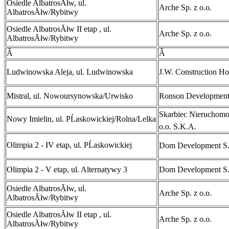
Osiedle AlbatrosĂłw, ul.
Arche Sp. z o.o.
AlbatrosĂłw/Rybitwy
Osiedle AlbatrosĂłw II etap , ul.
Arche Sp. z o.o.
AlbatrosĂłw/Rybitwy
Â
Â
Ludwinowska Aleja, ul. Ludwinowska
J.W. Construction Ho
Mistral, ul. Nowoursynowska/Urwisko
Ronson Developmen
Skarbiec NieruchomoĹ
Nowy Imielin, ul. PĹaskowickiej/Rolna/Lelka
o.o. S.K.A.
Olimpia 2 - IV etap, ul. PĹaskowickiej
Dom Development S
Olimpia 2 - V etap, ul. Alternatywy 3
Dom Development S
Osiedle AlbatrosĂłw, ul.
Arche Sp. z o.o.
AlbatrosĂłw/Rybitwy
Osiedle AlbatrosĂłw II etap , ul.
Arche Sp. z o.o.
AlbatrosĂłw/Rybitwy