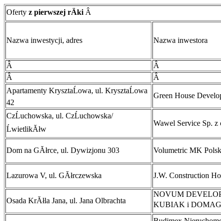
Oferty
z pierwszej rÄki
Â
Nazwa inwestycji, adres
Nazwa inwestora
Â
Â
Â
Â
Apartamenty KrysztaĹowa, ul. KrysztaĹowa
Green House Develo
42
CzĹuchowska, ul. CzĹuchowska/
Wawel Service Sp. z 
ĹwietlikĂłw
Dom na GĂłrce, ul. Dywizjonu 303
Volumetric MK Polska
Lazurowa V, ul. GĂłrczewska
J.W. Construction Ho
NOVUM DEVELO
Osada KrĂłla Jana, ul. Jana Olbrachta
KUBIAK i DOMAG
Budimex NieruchomoĹ