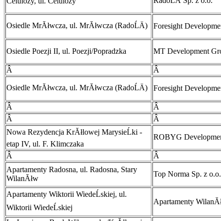
RadoĹÄ Sp. z o.o.
Celulozy, ul. Celulozy
Osiedle MrĂłwcza, ul. MrĂłwcza (RadoĹÄ)
Foresight Developmen
Osiedle Poezji II, ul. Poezji/Popradzka
MT Development Gr
Â
Â
Osiedle MrĂłwcza, ul. MrĂłwcza (RadoĹÄ)
Foresight Developmen
Â
Â
Â
Â
Nowa Rezydencja KrĂłlowej MarysieĹki -
ROBYG Development 
etap IV, ul. F. Klimczaka
Â
Â
Apartamenty Radosna, ul. Radosna, Stary
Top Norma Sp. z o.o.
WilanĂłw
Apartamenty Wiktorii WiedeĹskiej, ul.
Apartamenty WilanĂł
Wiktorii WiedeĹskiej