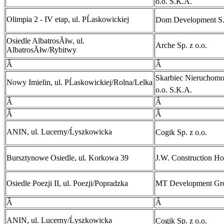
o.o. S.K.A.
Olimpia 2 - IV etap, ul. PĹaskowickiej
Dom Development S
Osiedle AlbatrosĂłw, ul.
Arche Sp. z o.o.
AlbatrosĂłw/Rybitwy
Â
Â
Skarbiec NieruchomoĹ
Nowy Imielin, ul. PĹaskowickiej/Rolna/Lelka
o.o. S.K.A.
Â
Â
Â
Â
ANIN, ul. Lucerny/Ĺyszkowicka
Cogik Sp. z o.o.
Bursztynowe Osiedle, ul. Korkowa 39
J.W. Construction Ho
Osiedle Poezji II, ul. Poezji/Popradzka
MT Development Gr
Â
Â
ANIN, ul. Lucerny/Ĺyszkowicka
Cogik Sp. z o.o.