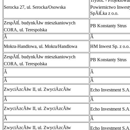
TryboĹ - Projektowan
Serocka 27, ul. Serocka/Osowska
Powiernictwo Inwest
SpĂłĹka z o.o.
ZespĂłĹ budynkĂłw mieszkaniowych
PB Konstanty Strus
CORA, ul. Terespolska
Â
Â
Mokra-Handlowa, ul. Mokra/Handlowa
HM Inwest Sp. z o.o.
ZespĂłĹ budynkĂłw mieszkaniowych
PB Konstanty Strus
CORA, ul. Terespolska
Â
Â
Â
Â
ZwyciÄzcĂłw II, ul. ZwyciÄzcĂłw
Echo Investment S.A
Â
Â
ZwyciÄzcĂłw II, ul. ZwyciÄzcĂłw
Echo Investment S.A
Â
Â
ZwyciÄzcĂłw II, ul. ZwyciÄzcĂłw
Echo Investment S.A