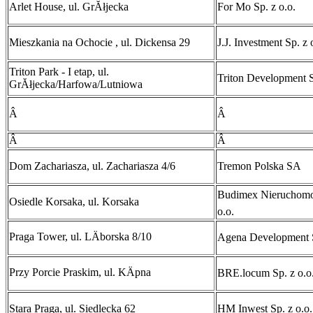
Arlet House, ul. GrĂłjecka
For Mo Sp. z o.o.
Mieszkania na Ochocie , ul. Dickensa 29
J.J. Investment Sp. z 
Triton Park - I etap, ul.
Triton Development S
GrĂłjecka/Harfowa/Lutniowa
Â
Â
Â
Â
Dom Zachariasza, ul. Zachariasza 4/6
Tremon Polska SA
Budimex NieruchomoĹ
Osiedle Korsaka, ul. Korsaka
o.o.
Praga Tower, ul. LÄborska 8/10
Agena Development 
Przy Porcie Praskim, ul. KÄpna
BRE.locum Sp. z o.o
Stara Praga, ul. Siedlecka 62
HM Inwest Sp. z o.o.