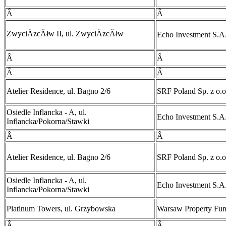
Â
Â
ZwyciÄzcĂłw II, ul. ZwyciÄzcĂłw
Echo Investment S.A
Â
Â
Â
Â
Atelier Residence, ul. Bagno 2/6
SRF Poland Sp. z o.o
Osiedle Inflancka - A, ul.
Echo Investment S.A
Inflancka/Pokorna/Stawki
Â
Â
Atelier Residence, ul. Bagno 2/6
SRF Poland Sp. z o.o
Osiedle Inflancka - A, ul.
Echo Investment S.A
Inflancka/Pokorna/Stawki
Platinum Towers, ul. Grzybowska
Warsaw Property Fu
Â
Â