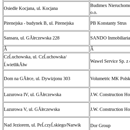
Budimex NieruchomoĹ
Osiedle Kocjana, ul. Kocjana
o.o.
Pirenejska - budynek B, ul. Pirenejska
PB Konstanty Strus
Sansara, ul. GĂłrczewska 228
SANDO Inmobiliaria
Â
Â
CzĹuchowska, ul. CzĹuchowska/
Wawel Service Sp. z 
ĹwietlikĂłw
Dom na GĂłrce, ul. Dywizjonu 303
Volumetric MK Polska
Lazurowa IV, ul. GĂłrczewska
J.W. Construction Ho
Lazurowa V, ul. GĂłrczewska
J.W. Construction Ho
Nad Jeziorem, ul. PeĹczyĹskiego/Narwik
Dor Group