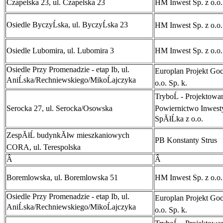
Czapelska 23, ul. Czapelska 23
HM Inwest Sp. z o.o.
Osiedle ByczyĹska, ul. ByczyĹska 23
HM Inwest Sp. z o.o.
Osiedle Lubomira, ul. Lubomira 3
HM Inwest Sp. z o.o.
Osiedle Przy Promenadzie - etap Ib, ul.
Europlan Projekt Goc
AniĹska/Rechniewskiego/MikoĹajczyka
o.o. Sp. k.
TryboĹ - Projektowan
Serocka 27, ul. Serocka/Osowska
Powiernictwo Inwest
SpĂłĹka z o.o.
ZespĂłĹ budynkĂłw mieszkaniowych
PB Konstanty Strus
CORA, ul. Terespolska
Â
Â
Boremlowska, ul. Boremlowska 51
HM Inwest Sp. z o.o.
Osiedle Przy Promenadzie - etap Ib, ul.
Europlan Projekt Goc
AniĹska/Rechniewskiego/MikoĹajczyka
o.o. Sp. k.