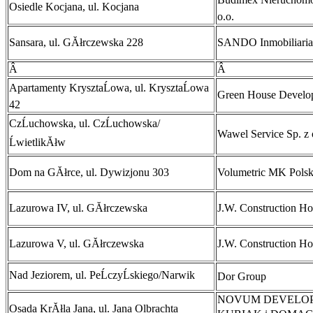
Osiedle Kocjana, ul. Kocjana
o.o.
Sansara, ul. GĂłrczewska 228
SANDO Inmobiliaria
Â
Â
Apartamenty KrysztaĹowa, ul. KrysztaĹowa
Green House Develo
42
CzĹuchowska, ul. CzĹuchowska/
Wawel Service Sp. z 
ĹwietlikĂłw
Dom na GĂłrce, ul. Dywizjonu 303
Volumetric MK Polska
Lazurowa IV, ul. GĂłrczewska
J.W. Construction Ho
Lazurowa V, ul. GĂłrczewska
J.W. Construction Ho
Nad Jeziorem, ul. PeĹczyĹskiego/Narwik
Dor Group
NOVUM DEVELO
Osada KrĂłla Jana, ul. Jana Olbrachta