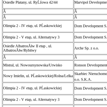
Osiedle Platany, ul. RyĹźowa 42/44
Marvipol Developme
Â
Â
Â
Â
Olimpia 2 - IV etap, ul. PĹaskowickiej
Dom Development S
Olimpia 2 - V etap, ul. Alternatywy 3
Dom Development S
Osiedle AlbatrosĂłw II etap , ul.
Arche Sp. z o.o.
AlbatrosĂłw/Rybitwy
Â
Â
Mistral, ul. Nowoursynowska/Urwisko
Ronson Developmen
Skarbiec NieruchomoĹ
Nowy Imielin, ul. PĹaskowickiej/Rolna/Lelka
o.o. S.K.A.
Olimpia 2 - IV etap, ul. PĹaskowickiej
Dom Development S
Olimpia 2 - V etap, ul. Alternatywy 3
Dom Development S