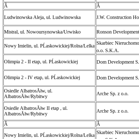
Â
Â
Ludwinowska Aleja, ul. Ludwinowska
J.W. Construction Ho
Mistral, ul. Nowoursynowska/Urwisko
Ronson Developmen
Skarbiec NieruchomoĹ
Nowy Imielin, ul. PĹaskowickiej/Rolna/Lelka
o.o. S.K.A.
Olimpia 2 - II etap, ul. PĹaskowickiej
Dom Development S
Olimpia 2 - IV etap, ul. PĹaskowickiej
Dom Development S
Osiedle AlbatrosĂłw, ul.
Arche Sp. z o.o.
AlbatrosĂłw/Rybitwy
Osiedle AlbatrosĂłw II etap , ul.
Arche Sp. z o.o.
AlbatrosĂłw/Rybitwy
Â
Â
Skarbiec NieruchomoĹ
Nowy Imielin, ul. PĹaskowickiej/Rolna/Lelka