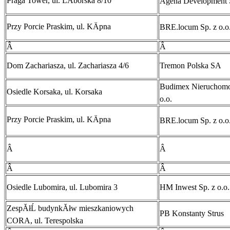
Praga Tower, ul. LÄborska 8/10
Agena Development 
Przy Porcie Praskim, ul. KÄpna
BRE.locum Sp. z o.o
Â
Â
Dom Zachariasza, ul. Zachariasza 4/6
Tremon Polska SA
Budimex NieruchomoĹ
Osiedle Korsaka, ul. Korsaka
o.o.
Przy Porcie Praskim, ul. KÄpna
BRE.locum Sp. z o.o
Â
Â
Â
Â
Osiedle Lubomira, ul. Lubomira 3
HM Inwest Sp. z o.o.
ZespĂłĹ budynkĂłw mieszkaniowych
PB Konstanty Strus
CORA, ul. Terespolska