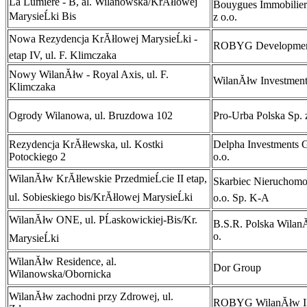
La Lumiere - B, al. Wilanowska/KrĂłlowej
Bouygues Immobilier
MarysieĹki Bis
z o.o.
Nowa Rezydencja KrĂłlowej MarysieĹki -
ROBYG Development 
etap IV, ul. F. Klimczaka
Nowy WilanĂłw - Royal Axis, ul. F.
WilanĂłw Investments
Klimczaka
Ogrody Wilanowa, ul. Bruzdowa 102
Pro-Urba Polska Sp. z
Rezydencja KrĂłlewska, ul. Kostki
Delpha Investments 
Potockiego 2
o.o.
WilanĂłw KrĂłlewskie PrzedmieĹcie II etap,
Skarbiec NieruchomoĹ
ul. Sobieskiego bis/KrĂłlowej MarysieĹki
o.o. Sp. K-A
WilanĂłw ONE, ul. PĹaskowickiej-Bis/Kr.
B.S.R. Polska WilanĂ
o.
MarysieĹki
WilanĂłw Residence, al.
Dor Group
Wilanowska/Obornicka
WilanĂłw zachodni przy Zdrowej, ul.
ROBYG WilanĂłw II 