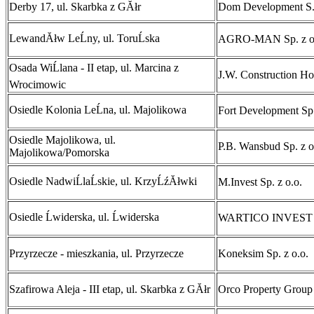
Derby 17, ul. Skarbka z GĂłr
Dom Development S
LewandĂłw LeĹny, ul. ToruĹska
AGRO-MAN Sp. z o
Osada WiĹlana - II etap, ul. Marcina z
J.W. Construction Ho
Wrocimowic
Osiedle Kolonia LeĹna, ul. Majolikowa
Fort Development Sp.
Osiedle Majolikowa, ul.
P.B. Wansbud Sp. z o
Majolikowa/Pomorska
Osiedle NadwiĹlaĹskie, ul. KrzyĹźĂłwki
M.Invest Sp. z o.o.
Osiedle Ĺwiderska, ul. Ĺwiderska
WARTICO INVEST Sp
Przyrzecze - mieszkania, ul. Przyrzecze
Koneksim Sp. z o.o.
Szafirowa Aleja - III etap, ul. Skarbka z GĂłr
Orco Property Group