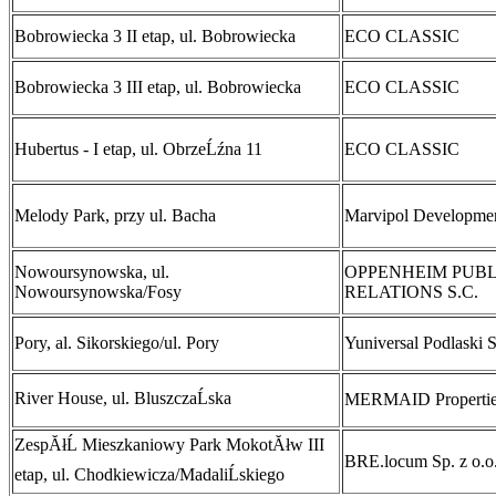
Bobrowiecka 3 II etap, ul. Bobrowiecka
ECO CLASSIC
Bobrowiecka 3 III etap, ul. Bobrowiecka
ECO CLASSIC
Hubertus - I etap, ul. ObrzeĹźna 11
ECO CLASSIC
Melody Park, przy ul. Bacha
Marvipol Developme
Nowoursynowska, ul.
OPPENHEIM PUBL
Nowoursynowska/Fosy
RELATIONS S.C.
Pory, al. Sikorskiego/ul. Pory
Yuniversal Podlaski S
River House, ul. BluszczaĹska
MERMAID Properties
ZespĂłĹ Mieszkaniowy Park MokotĂłw III
BRE.locum Sp. z o.o
etap, ul. Chodkiewicza/MadaliĹskiego