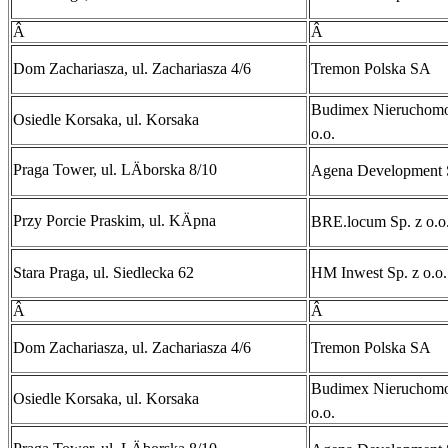
Â
Â
Dom Zachariasza, ul. Zachariasza 4/6
Tremon Polska SA
Budimex NieruchomoĹ
Osiedle Korsaka, ul. Korsaka
o.o.
Praga Tower, ul. LÄborska 8/10
Agena Development 
Przy Porcie Praskim, ul. KÄpna
BRE.locum Sp. z o.o
Stara Praga, ul. Siedlecka 62
HM Inwest Sp. z o.o.
Â
Â
Dom Zachariasza, ul. Zachariasza 4/6
Tremon Polska SA
Budimex NieruchomoĹ
Osiedle Korsaka, ul. Korsaka
o.o.