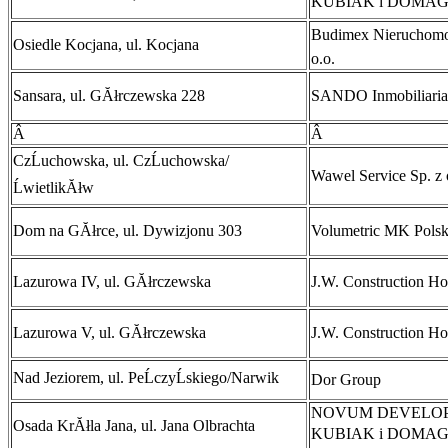
KUBIAK i DOMAG
Budimex NieruchomoĹ
Osiedle Kocjana, ul. Kocjana
o.o.
Sansara, ul. GĂłrczewska 228
SANDO Inmobiliaria
Â
Â
CzĹuchowska, ul. CzĹuchowska/
Wawel Service Sp. z 
ĹwietlikĂłw
Dom na GĂłrce, ul. Dywizjonu 303
Volumetric MK Polska
Lazurowa IV, ul. GĂłrczewska
J.W. Construction Ho
Lazurowa V, ul. GĂłrczewska
J.W. Construction Ho
Nad Jeziorem, ul. PeĹczyĹskiego/Narwik
Dor Group
NOVUM DEVELO
Osada KrĂłla Jana, ul. Jana Olbrachta
KUBIAK i DOMAG