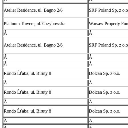
Atelier Residence, ul. Bagno 2/6
SRF Poland Sp. z o.o
Platinum Towers, ul. Grzybowska
Warsaw Property Fu
Â
Â
Atelier Residence, ul. Bagno 2/6
SRF Poland Sp. z o.o
Â
Â
Â
Â
Rondo Ĺťaba, ul. Biruty 8
Dolcan Sp. z o.o.
Â
Â
Rondo Ĺťaba, ul. Biruty 8
Dolcan Sp. z o.o.
Â
Â
Rondo Ĺťaba, ul. Biruty 8
Dolcan Sp. z o.o.
Â
Â
Â
Â