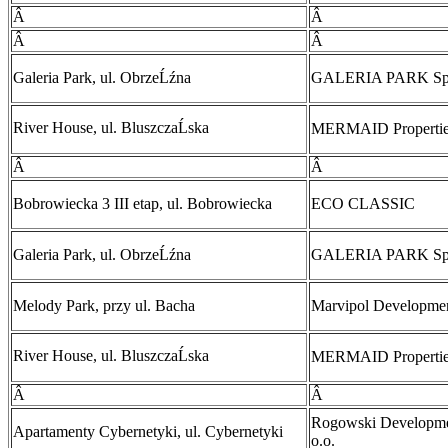
Â
Â
Â
Â
Galeria Park, ul. ObrzeĹźna
GALERIA PARK Sp. 
River House, ul. BluszczaĹska
MERMAID Properties
Â
Â
Bobrowiecka 3 III etap, ul. Bobrowiecka
ECO CLASSIC
Galeria Park, ul. ObrzeĹźna
GALERIA PARK Sp. 
Melody Park, przy ul. Bacha
Marvipol Developme
River House, ul. BluszczaĹska
MERMAID Properties
Â
Â
Rogowski Developme
Apartamenty Cybernetyki, ul. Cybernetyki
o.o.