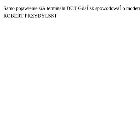
Samo pojawienie siÄ terminalu DCT GdaĹsk spowodowaĹo moderni
ROBERT PRZYBYLSKI