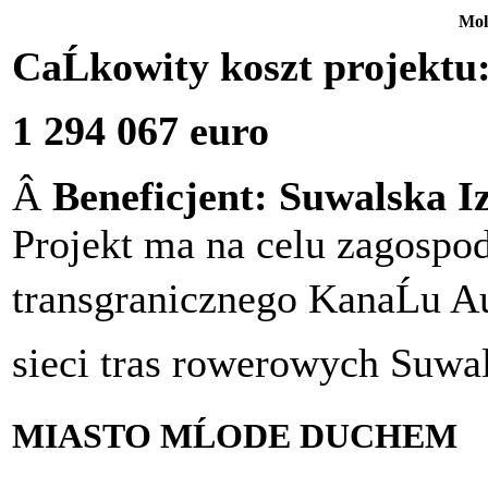
Mol
CaĹkowity koszt projektu
1 294 067 euro
Â
Beneficjent: Suwalska I
Projekt ma na celu zagospo
transgranicznego KanaĹu A
sieci tras rowerowych Suwa
MIASTO MĹODE DUCHEM