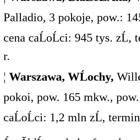
Palladio, 3 pokoje, pow.: 1
cena caĹoĹci: 945 tys. zĹ
r.
¦
Warszawa, WĹochy,
Will
pokoi, pow. 165 mkw., pow. 
caĹoĹci: 1,2 mln zĹ, termi