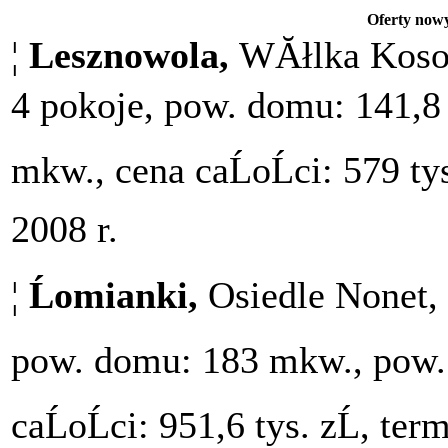
Oferty now
¦
Lesznowola,
WĂłlka Kosow
4 pokoje, pow. domu: 141,8 
mkw., cena caĹoĹci: 579 ty
2008 r.
¦
Ĺomianki,
Osiedle Nonet,
pow. domu: 183 mkw., pow. 
caĹoĹci: 951,6 tys. zĹ, te