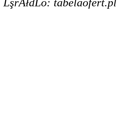
ĹşrĂłdĹo: tabelaofert.pl