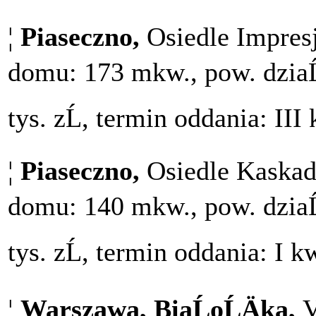
¦
Piaseczno,
Osiedle Impres
domu: 173 mkw., pow. dziaĹ
tys. zĹ, termin oddania: III
¦
Piaseczno,
Osiedle Kaskada
domu: 140 mkw., pow. dziaĹ
tys. zĹ, termin oddania: I k
¦
Warszawa, BiaĹoĹÄka,
V