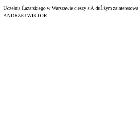
Uczelnia Ĺazarskiego w Warszawie cieszy siÄ duĹźym zainteresow
ANDRZEJ WIKTOR